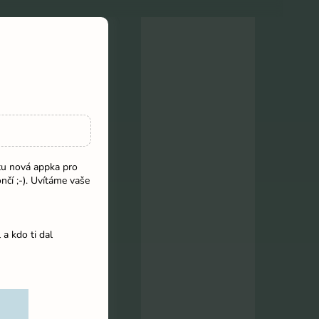
 tu nová appka pro
ončí ;-). Uvítáme vaše
 a kdo ti dal