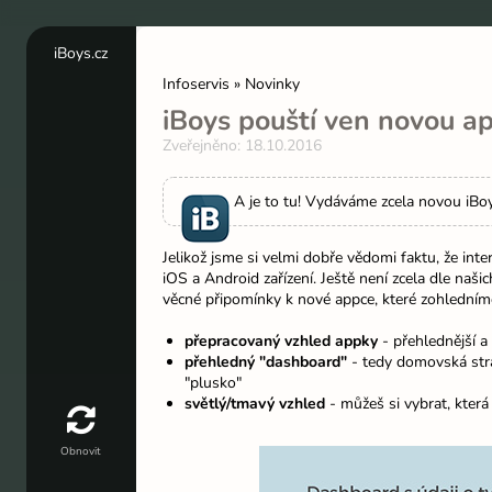
iBoys.cz
Nechat
Infoservis » Novinky
panely
iBoys pouští ven novou a
otevřené
Zveřejněno: 18.10.2016
A je to tu! Vydáváme zcela novou iBoy
Jelikož jsme si velmi dobře vědomi faktu, že inte
iOS a Android zařízení. Ještě není zcela dle našic
věcné připomínky k nové appce, které zohledníme 
přepracovaný vzhled appky
- přehlednější a
přehledný "dashboard"
- tedy domovská stránk
"plusko"
světlý/tmavý vzhled
- můžeš si vybrat, která 
Obnovit