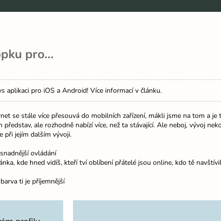
ppku pro…
s aplikaci pro iOS a Android! Více informací v článku.
rnet se stále více přesouvá do mobilních zařízení, mákli jsme na tom a je
h představ, ale rozhodně nabízí více, než ta stávající. Ale neboj, vývoj nek
při jejím dalším vývoji.
 snadnější ovládání
a, kde hned vidíš, kteří tví oblíbení přátelé jsou online, kdo tě navštívil
barva ti je příjemnější