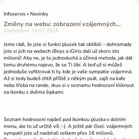
Infoservis » Novinky
Změny na webu: zobrazení vzájemných…
Zveřejněno: 14.07.2015
Jsme rádi, že jste si funkci plusek tak oblíbili – dohromady
jste si jich na webech iBoys a iGirls dali už skoro sto
milionů! Aby ne, je to jednoduchá a účinná metoda, jak dát
tomu druhému najevo, že se Ti líbí. A teď už si můžeš
jednoduše vyfiltroval ti ty, kde je vaše sympatie vzájemná.
Až si tedy budeš chtít příště s někým psát, zajít na kafe
nebo třeba na rande, zkus si v seznamu hodnocení kliknout
na ikonku s dvěma šipkami:
Seznam hodnocení najdeš pod ikonkou pluska v dolním
menu, ale to už určitě víš :-). A ještě pár čísel: vzájemných
sympatií jste už nasbírali celkem přes 16 milionů.