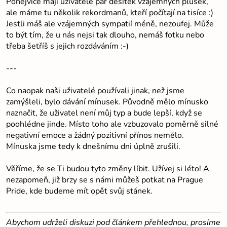
Ponejvíce mají uživatelé pár desítek vzájemných plusek,
ale máme tu několik rekordmanů, kteří počítají na tisíce :)
Jestli máš ale vzájemných sympatií méně, nezoufej. Může
to být tím, že u nás nejsi tak dlouho, nemáš fotku nebo
třeba šetříš s jejich rozdáváním :-)
---
Co naopak naši uživatelé používali jinak, než jsme
zamýšleli, bylo dávání mínusek. Původně mělo mínusko
naznačit, že uživatel není můj typ a bude lepší, když se
poohlédne jinde. Místo toho ale vzbuzovalo poměrně silné
negativní emoce a žádný pozitivní přínos nemělo.
Mínuska jsme tedy k dnešnímu dni úplně zrušili.
Věříme, že se Ti budou tyto změny líbit. Užívej si léto! A
nezapomeň, již brzy se s námi můžeš potkat na Prague
Pride, kde budeme mít opět svůj stánek.
Abychom udrželi diskuzi pod článkem přehlednou, prosíme