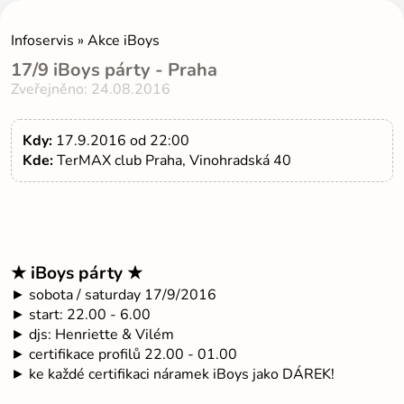
Infoservis » Akce iBoys
17/9 iBoys párty - Praha
Zveřejněno: 24.08.2016
Kdy:
17.9.2016 od 22:00
Kde:
TerMAX club Praha, Vinohradská 40
★ iBoys párty ★
► sobota / saturday 17/9/2016
► start: 22.00 - 6.00
► djs: Henriette & Vilém
► certifikace profilů 22.00 - 01.00
► ke každé certifikaci náramek iBoys jako DÁREK!