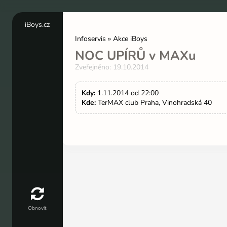
iBoys.cz
Nechat
Infoservis » Akce iBoys
panely
NOC UPÍRŮ v MAXu
otevřené
Zveřejněno: 19.10.2014
Kdy:
1.11.2014 od 22:00
Kde:
TerMAX club Praha, Vinohradská 40
Obnovit