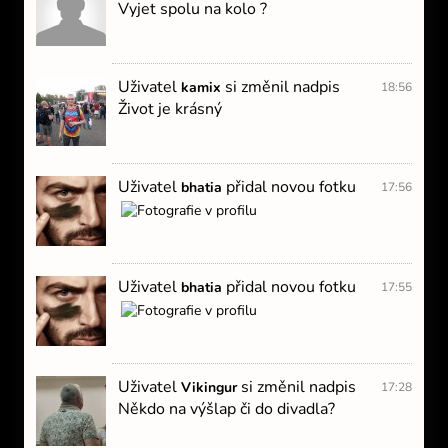
Vyjet spolu na kolo ?
Uživatel
si změnil nadpis
kamix
18:56
Život je krásný
Uživatel
přidal novou fotku
bhatia
17:56
Uživatel
přidal novou fotku
bhatia
17:55
Uživatel
si změnil nadpis
Vikingur
17:28
Někdo na výšlap či do divadla?