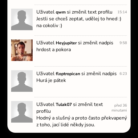
Uživatel
si změnil text profilu
qwm
15:14
Jestli se chceš zeptat, udělej to hned :)
na cokoliv :)
Uživatel
si změnil nadpis
Heyjupiter
9:58
hrdost a pokora
Uživatel
si změnil nadpis
floptropican
6:23
Hurá je pátek
Uživatel
si změnil text
Tulak07
před 36
profilu
minutami
Hodný a slušný a proto často překvapený
z toho, jací lidé někdy jsou.