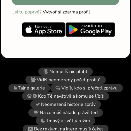
Jsi tu poprvé?
Vytvoř si zdarma profil
Nemusíš nic platit
Vidíš neomezený počet profilů
Tajné galerie
Vidíš, kdo si přečetl zprávu
Kdo Tě navštívil a komu se líbíš
Neomezená historie zpráv
Na co máš náladu právě teď
Tmavý a světlý režim
Bez reklam, na které musíš čekat