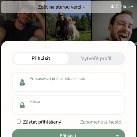
Zpět na starou verzi »
Čeština
Přihlas se do svého profilu
Přihlásit
Vytvořit profil
Přihlašovací jméno nebo e-mail
Heslo
Zůstat přihlášený
Zapomenuté heslo
Přihlásit