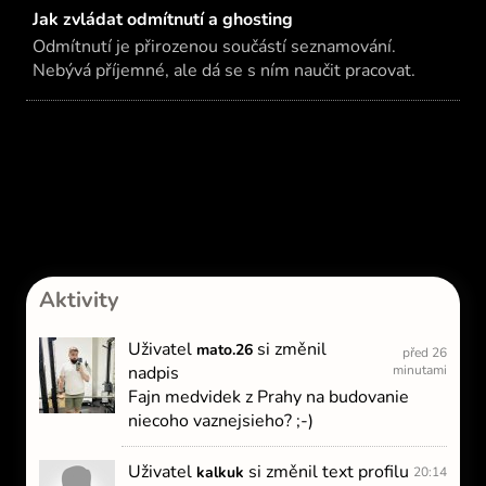
Jak zvládat odmítnutí a ghosting
Odmítnutí je přirozenou součástí seznamování.
Nebývá příjemné, ale dá se s ním naučit pracovat.
Aktivity
Uživatel
si změnil
mato.26
před 26
nadpis
minutami
Fajn medvidek z Prahy na budovanie
niecoho vaznejsieho? ;-)
Uživatel
si změnil text profilu
kalkuk
20:14