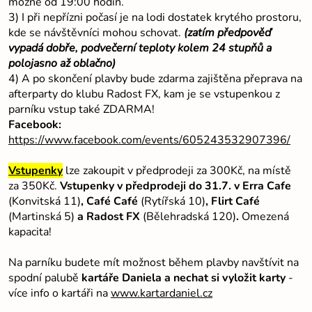
možné od 19:00 hodin.
3) I při nepřízni počasí je na lodi dostatek krytého prostoru,
kde se návštěvníci mohou schovat.
(zatím předpověď
vypadá dobře, podvečerní teploty kolem 24 stupňů a
polojasno až oblačno)
4) A po skončení plavby bude zdarma zajištěna přeprava na
afterparty do klubu Radost FX, kam je se vstupenkou z
parníku vstup také ZDARMA!
Facebook:
https://www.facebook.com/events/605243532907396/
Vstupenky
lze zakoupit v předprodeji za 300Kč, na místě
za 350Kč.
Vstupenky v předprodeji do 31.7. v Erra Cafe
(Konvitská 11)
, Café Café
(Rytířská 10)
, Flirt Café
(Martinská 5)
a Radost FX
(Bělehradská 120)
.
Omezená
kapacita!
Na parníku budete mít možnost během plavby navštívit na
spodní palubě
kartáře Daniela a nechat si vyložit karty
-
více info o kartáři na
www.kartardaniel.cz