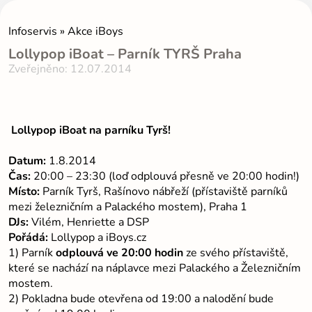
Infoservis » Akce iBoys
Lollypop iBoat – Parník TYRŠ Praha
Zveřejněno: 12.07.2014
Lollypop iBoat na parníku Tyrš!
Datum:
1.8.2014
Čas:
20:00 – 23:30 (loď odplouvá přesně ve 20:00 hodin!)
Místo:
Parník Tyrš, Rašínovo nábřeží (přístaviště parníků
mezi železničním a Palackého mostem), Praha 1
DJs:
Vilém, Henriette a DSP
Pořádá:
Lollypop a iBoys.cz
1) Parník
odplouvá ve 20:00 hodin
ze svého přístaviště,
které se nachází na náplavce mezi Palackého a Železničním
mostem.
2) Pokladna bude otevřena od 19:00 a nalodění bude