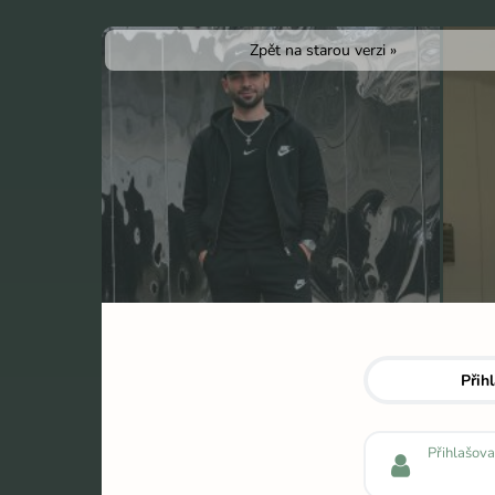
Zpět na starou verzi »
Přihlas se do svého profilu
Přihl
Přihlašova