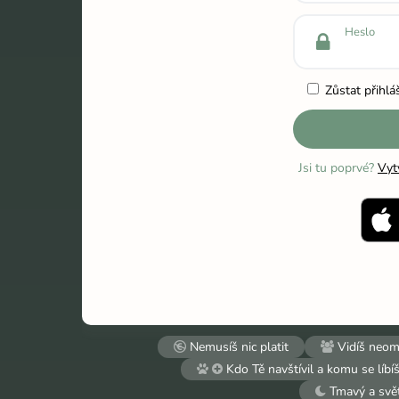
Heslo
Zůstat přihlá
Jsi tu poprvé?
Vyt
Nemusíš nic platit
Vidíš neome
Kdo Tě navštívil a komu se líbí
Tmavý a svět