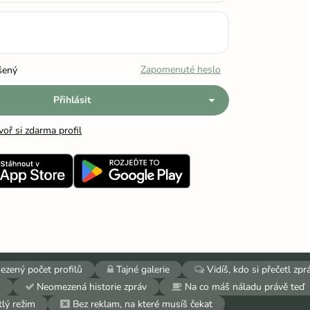
Zapomenuté heslo
šený
Přihlásit
voř si zdarma profil
zený počet profilů
Tajné galerie
Vidíš, kdo si přečetl zpr
š
Neomezená historie zpráv
Na co máš náladu právě teď
lý režim
Bez reklam, na které musíš čekat