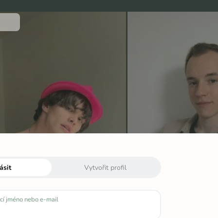
ásit
Vytvořit profil
cí jméno nebo e-mail