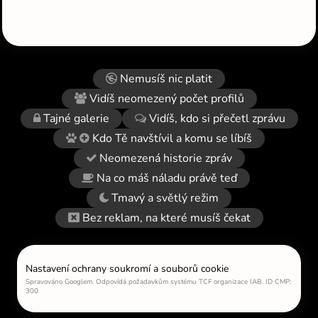
Nemusíš nic platit
Vidíš neomezený počet profilů
Tajné galerie
Vidíš, kdo si přečetl zprávu
Kdo Tě navštívil a komu se líbíš
Neomezená historie zpráv
Na co máš náladu právě teď
Tmavý a světlý režim
Bez reklam, na které musíš čekat
Nastavení ochrany soukromí a souborů cookie
Spravováno Googlem. Odpovídá požadavkům systému TCF organizace IAB. ID CMP:
300