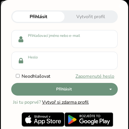
Zpět na starou verzi »
Přihlas se do svého profilu
Přihlásit
Vytvořit profil
Přihlašovací jméno nebo e-mail
Heslo
Neodhlašovat
Zapomenuté heslo
Přihlásit
Jsi tu poprvé?
Vytvoř si zdarma profil