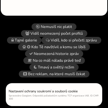
Nemusíš nic platit
Vidíš neomezený počet profilů
Tajné galerie
Vidíš, kdo si přečetl zprávu
Kdo Tě navštívil a komu se líbíš
Neomezená historie zpráv
Na co máš náladu právě teď
Tmavý a světlý režim
Bez reklam, na které musíš čekat
Nastavení ochrany soukromí a souborů cookie
Spravováno Googlem. Odpovídá požadavkům systému TCF organizace IAB. ID CMP:
300