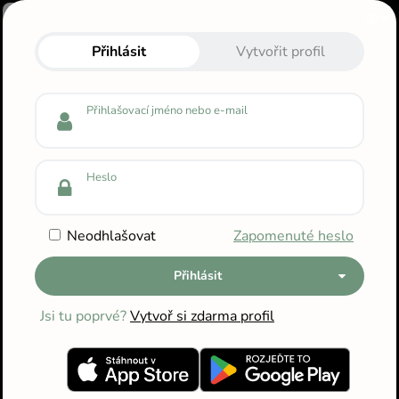
Zpět na starou verzi »
Přihlas se do svého profilu
Přihlásit
Vytvořit profil
Přihlašovací jméno nebo e-mail
Heslo
Neodhlašovat
Zapomenuté heslo
Přihlásit
Jsi tu poprvé?
Vytvoř si zdarma profil